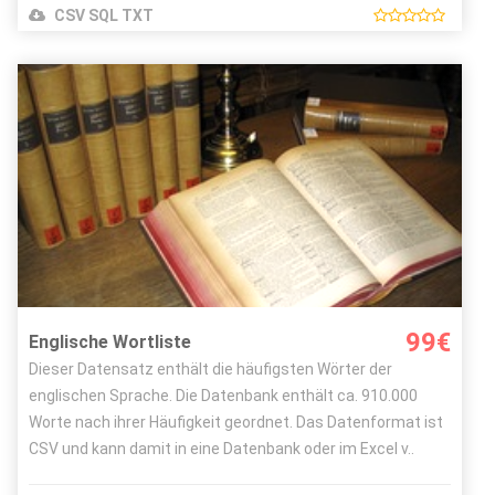
CSV SQL TXT
Details ansehen
Bestellen
Bild Autor:
Dr. Marcus Gossler
Lizenz:
CC-BY-SA-3.0
99€
Englische Wortliste
Dieser Datensatz enthält die häufigsten Wörter der
englischen Sprache. Die Datenbank enthält ca. 910.000
Worte nach ihrer Häufigkeit geordnet. Das Datenformat ist
CSV und kann damit in eine Datenbank oder im Excel v..