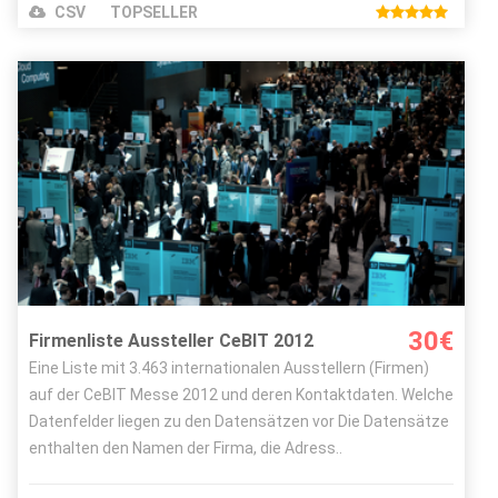
CSV
TOPSELLER
Details ansehen
Bestellen
Bild Autor:
Patrick
Lizenz:
CC-BY-2.0
30€
Firmenliste Aussteller CeBIT 2012
Eine Liste mit 3.463 internationalen Ausstellern (Firmen)
auf der CeBIT Messe 2012 und deren Kontaktdaten. Welche
Datenfelder liegen zu den Datensätzen vor Die Datensätze
enthalten den Namen der Firma, die Adress..