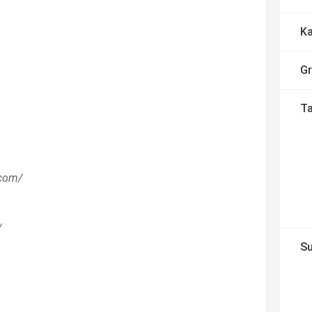
Ka
G
T
.com/
/
Su