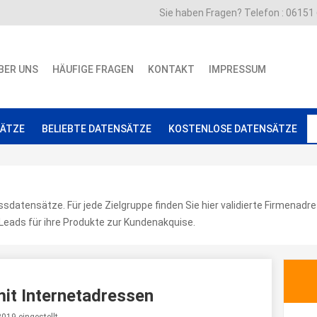
Sie haben Fragen? Telefon : 06151
..
BER UNS
HÄUFIGE FRAGEN
KONTAKT
IMPRESSUM
SÄTZE
BELIEBTE DATENSÄTZE
KOSTENLOSE DATENSÄTZE
ssdatensätze. Für jede Zielgruppe finden Sie hier validierte Firmenad
Leads für ihre Produkte zur Kundenakquise.
mit Internetadressen