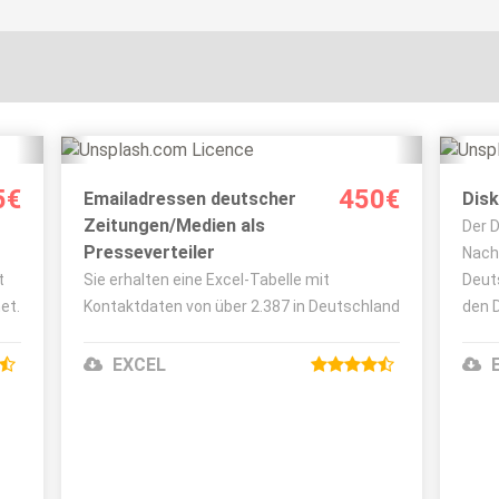
Details ansehen
5€
450€
Emailadressen deutscher
Disk
Bestellen
Zeitungen/Medien als
Der D
Presseverteiler
Nach
Bild Unsplash.com Licence
t
Sie erhalten eine Excel-Tabelle mit
Deut
et.
Kontaktdaten von über 2.387 in Deutschland
den 
verbreiteten Presseorganen . Das können
Adre
Zeitungen (Print und Online), Zeitschriften ,
Webse
EXCEL
Radiosender , Fernsehsender oder
Onlineportale sei..