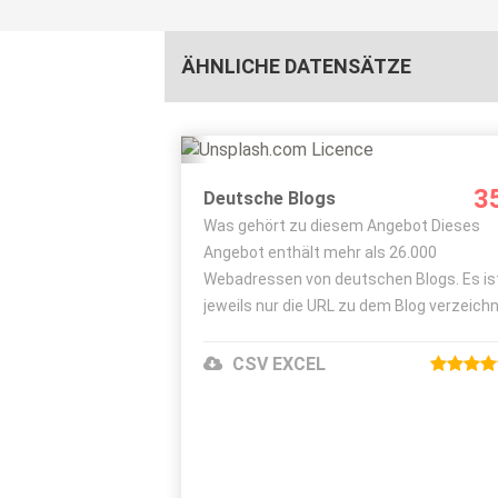
ÄHNLICHE DATENSÄTZE
Details ansehen
3
Deutsche Blogs
Bestellen
Was gehört zu diesem Angebot Dieses
Angebot enthält mehr als 26.000
Bild Unsplash.com Licence
Webadressen von deutschen Blogs. Es is
jeweils nur die URL zu dem Blog verzeichn
Was erhalten Sie von mir konkret Sie
erhalten von mir die List..
CSV EXCEL