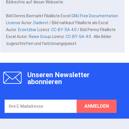
Bildrechte auf dieser Webseite:
Bild Denns Biomarkt Filialliste Excel
GNU Free Documentation
License
Autor:
Daderot
/ Bild nahkauf Filialliste als Excel
Autor:
Ersetzbar
Lizenz:
CC-BY-SA-4.0
/ Bild Penny Filialliste
Excel Autor:
Rewe Group
Lizenz:
CC-BY-SA-4.0
. Alle Bilder
zugeschnitten und farbtonangepasst.
Unseren Newsletter
abonnieren
ANMELDEN