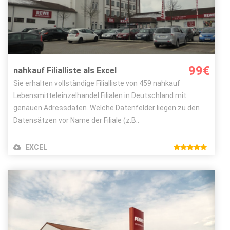
Bild Autor:
Ersetzbar
Lizenz:
CC-BY-SA-4.0
99€
nahkauf Filialliste als Excel
Sie erhalten vollständige Filialliste von 459 nahkauf
Lebensmitteleinzelhandel Filialen in Deutschland mit
genauen Adressdaten. Welche Datenfelder liegen zu den
Datensätzen vor Name der Filiale (z.B..
EXCEL
Details ansehen
Bestellen