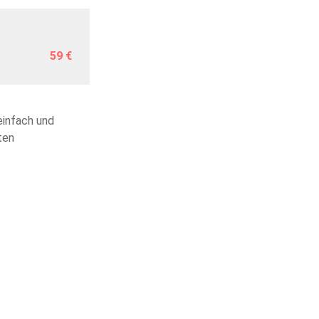
59 €
einfach und
ten