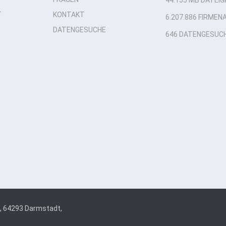
44.155 MB DATEIG
T
KONTAKT
6.207.886 FIRME
DATENGESUCHE
646 DATENGESUC
, 64293 Darmstadt,