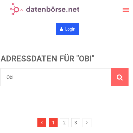
Login
ADRESSDATEN FÜR "OBI"
1
2
3