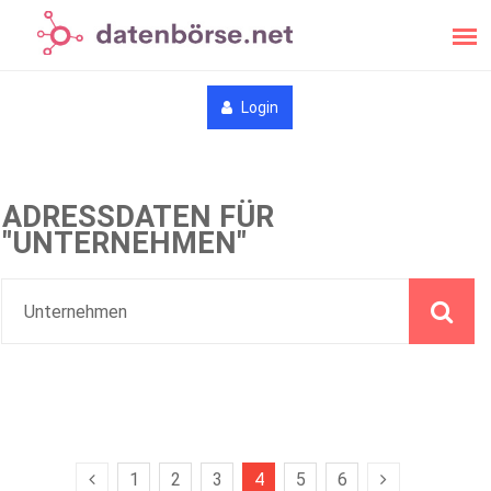
Login
ADRESSDATEN FÜR
"UNTERNEHMEN"
1
2
3
4
5
6