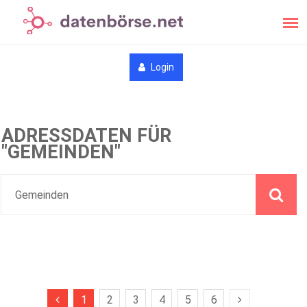
Login
ADRESSDATEN FÜR
"GEMEINDEN"
1
2
3
4
5
6